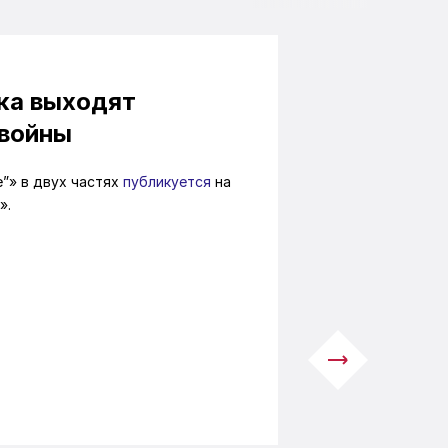
ка выходят
 войны
”» в двух частях
публикуется
на
».
Next