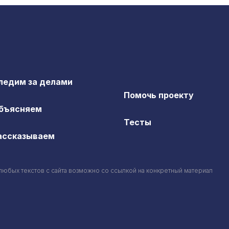
ледим за делами
Помочь проекту
бъясняем
Тесты
ассказываем
любых текстов c сайта возможно со ссылкой на конкретный материал