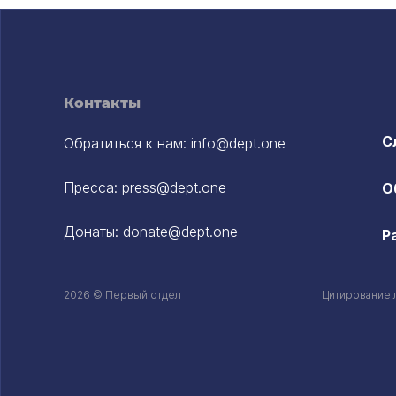
Контакты
С
Обратиться к нам:
info@dept.one
Пресса:
press@dept.one
О
Донаты:
donate@dept.one
Р
2026 © Первый отдел
Цитирование 