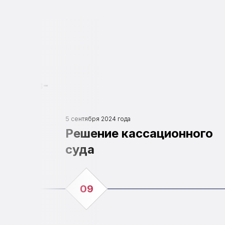
лляцию
ого на
 УИК из-
. Это
5 сентября 2024 года
первое
Решение кассационного
уде
суда
09