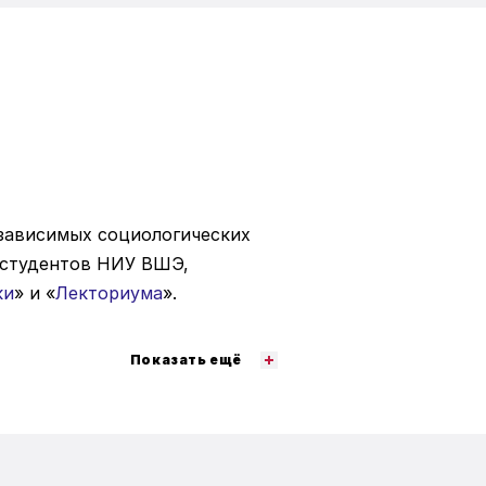
зависимых социологических
я студентов НИУ ВШЭ,
ки
» и «
Лекториума
».
Показать ещё