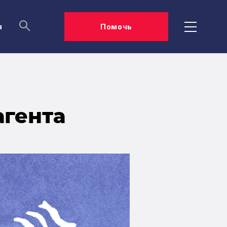
я
Помочь
агента