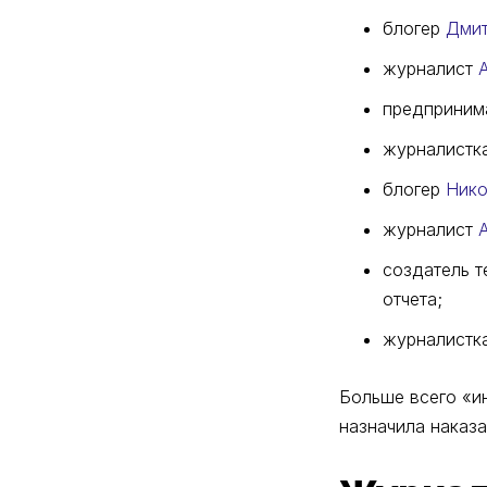
блогер
Дмит
журналист
предприним
журналистк
блогер
Нико
журналист
создатель 
отчета;
журналистк
Больше всего «ин
назначила наказан