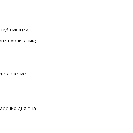
 публикации;
или публикации;
дставление
рабочих дня она