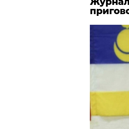
Журнал
пригов