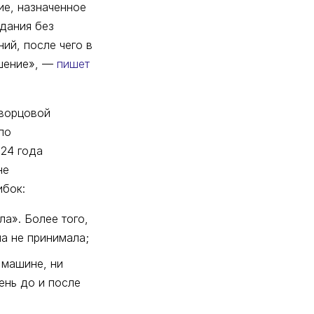
ние, назначенное
едания без
ий, после чего в
ешение», —
пишет
кворцовой
по
024 года
не
ибок:
а». Более того,
на не принимала;
 машине, ни
ень до и после