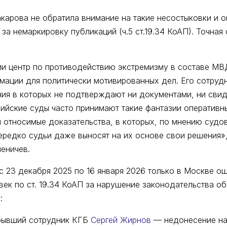
акарова не обратила внимание на такие несостыковки и 
за немаркировку публикаций (ч.5 ст.19.34 КоАП). Точна
ии центр по противодействию экстремизму в составе МВ
мации для политически мотивированных дел. Его сотруд
ния в которых не подтверждают ни документами, ни свид
ийские суды часто принимают такие фантазии оперативн
и относимые доказательства, в которых, по мнению судо
Нередко судьи даже выносят на их основе свои решения»
еничев.
с 23 декабря 2025 по 16 января 2026 только в Москве о
ек по ст. 19.34 КоАП за нарушение законодательства об
:
 бывший сотрудник КГБ
Сергей Жирнов
— недонесение на