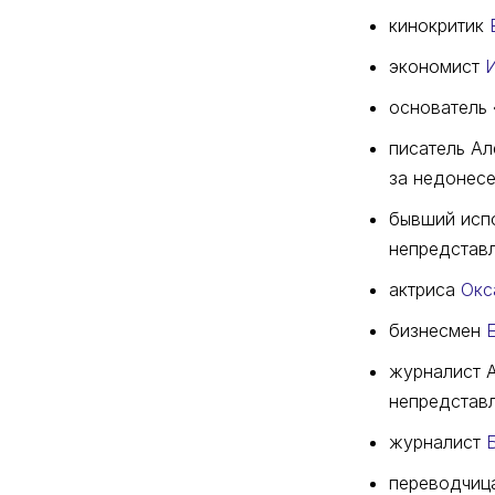
кинокритик
экономист
И
основател
писатель А
за недонесе
бывший исп
непредставл
актриса
Окс
бизнесмен
журналист 
непредставл
журналист
переводчи