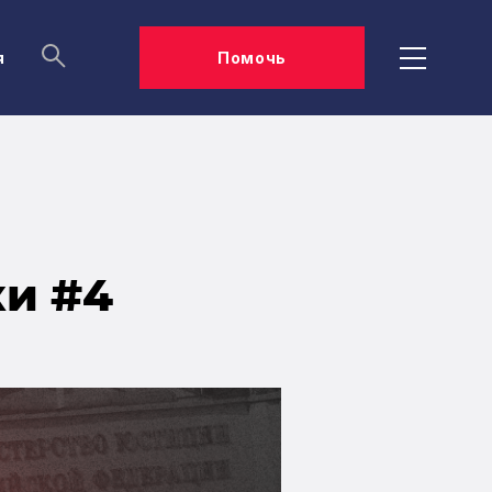
я
Помочь
ки #4