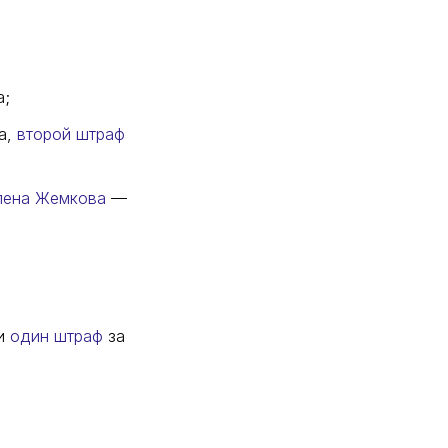
а;
а,
второй штраф
лена Жемкова
—
 и
один штраф
за