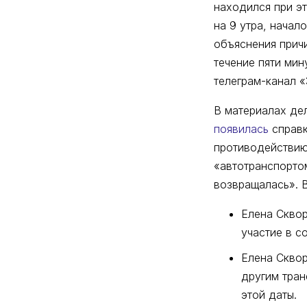
находился при эт
на 9 утра, начал
объяснения причи
течение пяти ми
телеграм-канал 
В материалах де
появилась
справк
противодействию
«автотранспорто
возвращалась». 
Елена Сквор
участие в с
Елена Скво
другим тран
этой даты.