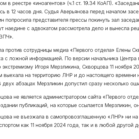
ом в реестре «иноагентов» (ч.1 ст. 19.34 КоАП). «Заседа
ось в 12 часов дня. Судья Аверьянова перед началом зас
н попросила представителя прессы покинуть зал заседан
нут наедине с адвокатом рассмотрела дело и вынесла р
«ЗПЧ».
ла против сотрудницы медиа «Первого отдела» Елены С
а с ложной информацией. По версии начальника Центра 
 экстремизму Игоря Мерзликина, Скворцова 11 ноября 2
м выехала на территорию ЛНР и до настоящего времени 
В двух абзацах Мерзликин допустил сразу несколько ош
цова не является администратором сайта «Первого отдел
оздании публикаций, на которые ссылается Мерзликин, о
рцова не въезжала в самопровозглашенную «ЛНР» ни на
спортом как 11 ноября 2024 года, так и в любой другой д