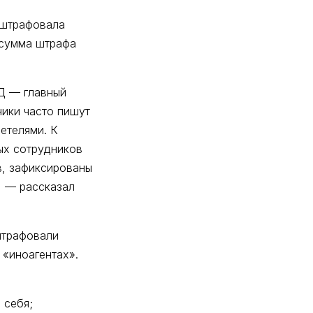
оштрафовала
я сумма штрафа
Д — главный
ники часто пишут
етелями. К
ых сотрудников
в, зафиксированы
, — рассказал
штрафовали
 «иноагентах».
 себя;